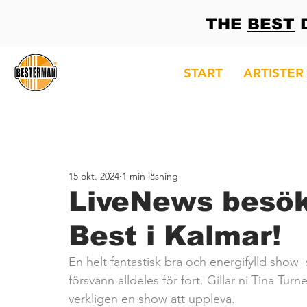
THE
BEST
D
START
ARTISTER
15 okt. 2024
1 min läsning
LiveNews besö
Best i Kalmar!
En helt fantastisk bra och energifylld show 
försvann alldeles för fort. Gillar ni Tina Tur
verkligen en show att uppleva.