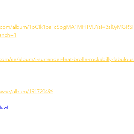
fy.com/album/1oCik1paTcSogMA1MHTViJ?si=3sl0yMGRSi
anch=1
com/se/album/i-surrender-feat-brolle-rockabilly-fabulou
rowse/album/191720496
IuwI