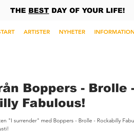
THE
BEST
DAY OF YOUR LIFE!
START
ARTISTER
NYHETER
INFORMATIO
rån Boppers - Brolle 
lly Fabulous!
ten "I surrender" med Boppers - Brolle - Rockabilly Fab
sti!