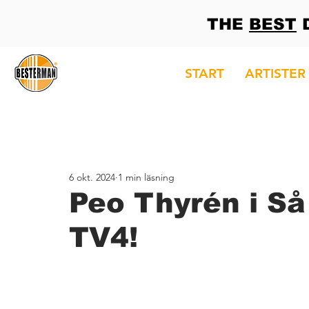
THE
BEST
D
START
ARTISTER
6 okt. 2024
1 min läsning
Peo Thyrén i Så
TV4!