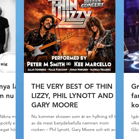
nya låt
THE VERY BEST OF THIN
Gr
m nu
LIZZY, PHIL LYNOTT AND
fa
GARY MOORE
ko
 "Räkna med
Nu kommer showen som är en hyllning till tre
Igå
otify eller
av de mest betydelsefulla namnen inom
vilk
 legat högt
rocken – Phil Lynott, Gary Moore och ett av de
Gli
r:
mest inflytelserika rockbanden någonsin, Thin
htt