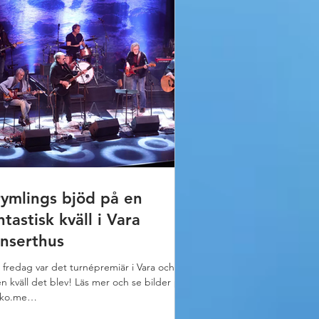
ymlings bjöd på en
ntastisk kväll i Vara
nserthus
r fredag var det turnépremiär i Vara och
en kväll det blev! Läs mer och se bilder på
cko.me
ps://glicko.me/2026/02/14/grymlings-bjod-