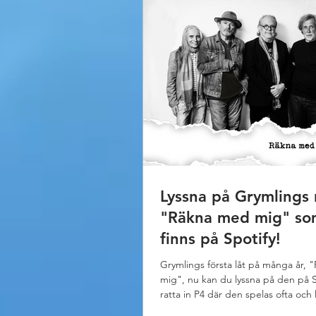
Lyssna på Grymlings 
"Räkna med mig" so
finns på Spotify!
Grymlings första låt på många år,
mig", nu kan du lyssna på den på Sp
ratta in P4 där den spelas ofta och
upp på Låtlistan. Lyssna på låten hä