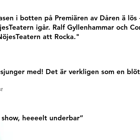
asen i botten på Premiären av Dåren ä lös 
sTeatern igår. Ralf Gyllenhammar och Cor
NöjesTeatern att Rocka."
h sjunger med!
Det är verkligen som en blö
t
k show, heeeelt underbar”