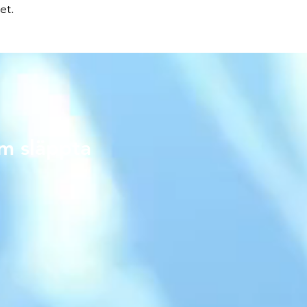
et.
m släppta