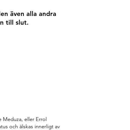
Men även alla andra
till slut.
e Meduza, eller Errol
us och älskas innerligt av