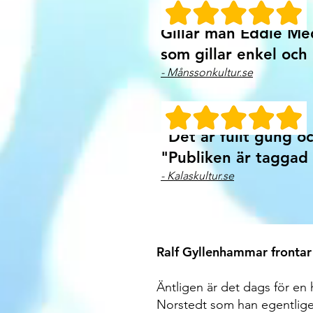
Gillar man Eddie Med
som gillar enkel och 
- Månssonkultur.se
"Det är fullt gung 
​"Publiken är taggad
- Kalaskultur.se
Ralf Gyllenhammar frontar
Äntligen är det dags för en 
Norstedt som han egentligen 