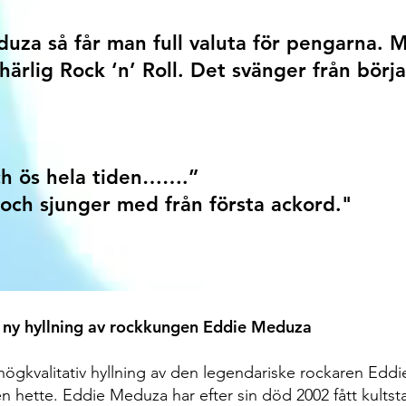
uza så får man full valuta för pengarna. 
härlig Rock ‘n’ Roll. Det svänger från början 
och ös hela tiden…….”
 och sjunger med från första ackord."
 ny hyllning av rockkungen Eddie Meduza
högkvalitativ hyllning av den legendariske rockaren Eddi
hette. Eddie Meduza har efter sin död 2002 fått kultstat