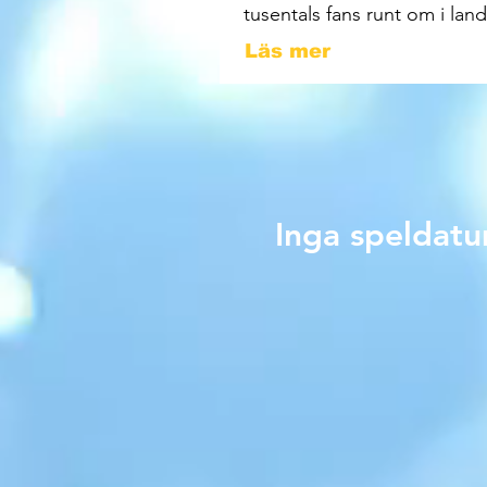
tusentals fans runt om i land
Läs mer
Inga speldatu