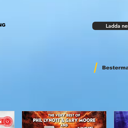
NG
Ladda ne
/
Besterm