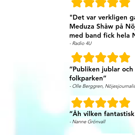
"Det var verkligen g
Meduza Shåw på Nöje
med band fick hela 
- Radio 4U
”Publiken jublar oc
folkparken”
- Olle Berggren, Nöjesjournalis
”Åh vilken fantastis
- Nanne Grönvall