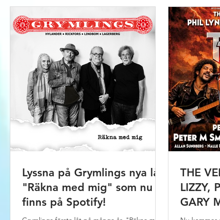
Lyssna på Grymlings nya låt
THE VE
"Räkna med mig" som nu
LIZZY,
finns på Spotify!
GARY 