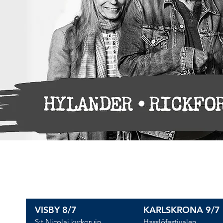
Turné 2026
VISBY 8/7
KARLSKRONA 9/7
​S:t Nicolai kyrkoruin
​Hasslöfestivalen