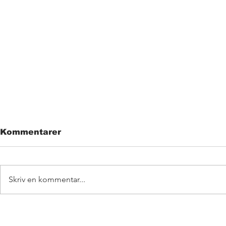
Kommentarer
Skriv en kommentar...
Lyssna på Grymlings
THE VERY
nya låt "Räkna med
THIN LIZZ