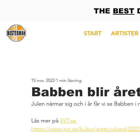
THE
BEST
D
START
ARTISTER
15 nov. 2022
1 min läsning
Babben blir året
Julen närmar sig och i år får vi se Babben i 
Läs mer på 
SVT.se
https://www.svt.se/kultur/arets-julvard-2022