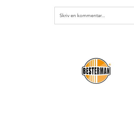
Skriv en kommentar...
Lyssna på Grymlings
nya låt "Räkna med
mig" som nu finns på
Spotify!
T
BESTERMAN AB
Box 310, 686 26 Sunne
Besöksadress: Vitteby 61
Tel: 070-341 09 18
E-post:
info@besterman.nu