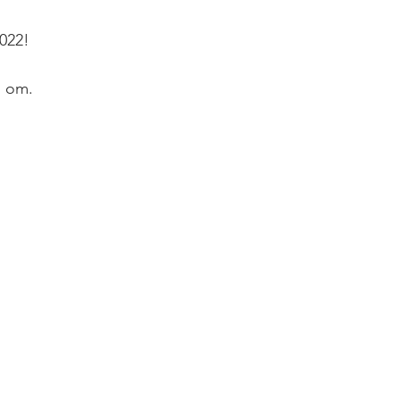
2022!
d om.