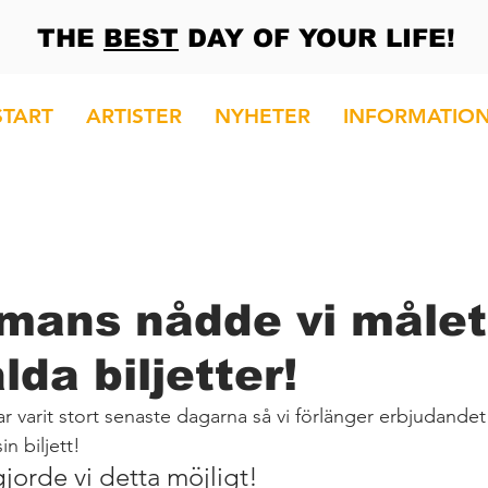
THE
BEST
DAY OF YOUR LIFE!
START
ARTISTER
NYHETER
INFORMATIO
mmans nådde vi måle
lda biljetter!
ar varit stort senaste dagarna så vi förlänger erbjudandet t
in biljett!
jorde vi detta möjligt!