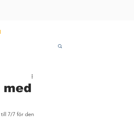
N
t med
ill 7/7 för den 