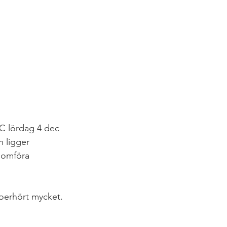
CC lördag 4 dec 
 ligger 
nomföra 
 oerhört mycket.