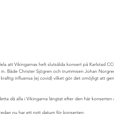
ela att Vikingarnas helt slutsålda konsert på Karlstad C
as in. Både Christer Sjögren och trummisen Johan Norgren
aftig influensa (ej covid) vilket gör det omöjligt att ge
.
detta då alla i Vikingarna längtat efter den här konserten
i redan nu har ett nytt datum för konserten: