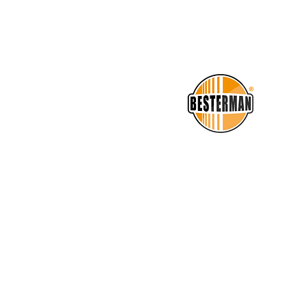
Lyssna på Grymlings
nya låt "Räkna med
mig" som nu finns på
Spotify!
T
BESTERMAN AB
Box 310, 686 26 Sunne
Besöksadress: Vitteby 61
Tel: 070-341 09 18
E-post:
info@besterman.nu