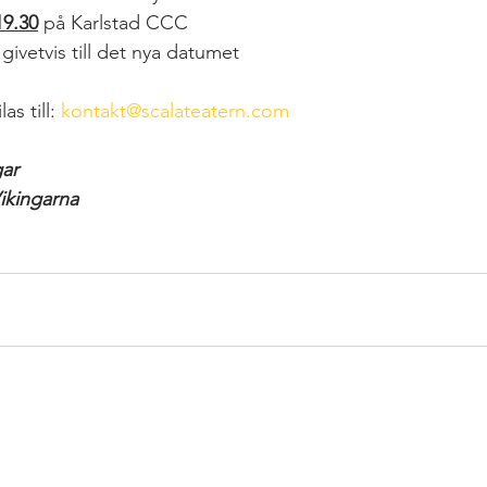
19.30
 på Karlstad CCC
 givetvis till det nya datumet
s till: 
kontakt@scalateatern.com
gar
ikingarna