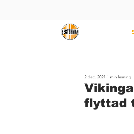
2 dec. 2021
1 min läsning
Vikinga
flyttad 