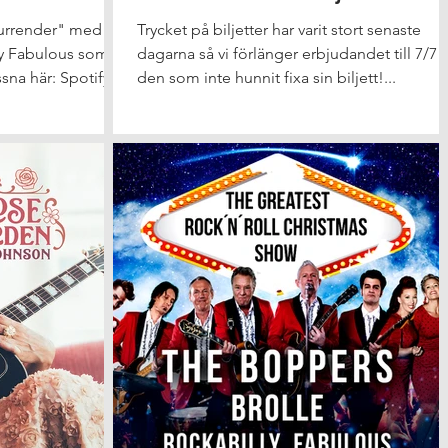
surrender" med
Trycket på biljetter har varit stort senaste
ly Fabulous som
dagarna så vi förlänger erbjudandet till 7/7 f
na här: Spotify...
den som inte hunnit fixa sin biljett!...