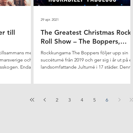
29 apr. 2021
 till
The Greatest Christmas Rock
Roll Show – The Boppers,
Brolle & Rockabilly Fabulous
 tillsammans med
Rockkungarna The Boppers följer upp sin
ommarsverige och
succéturné från 2019 och ger sig i år ut på e
gsskogen. Endast
landsomfattande Julturné i 17 städer. Denn
gång...
2
3
4
5
6