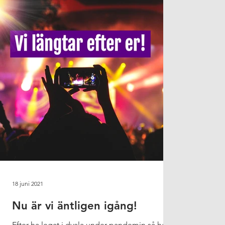
18 juni 2021
Nu är vi äntligen igång!
Efter ha legat i dvala under pandemin så har