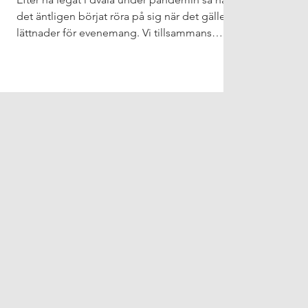
det äntligen börjat röra på sig när det gäller
lättnader för evenemang. Vi tillsammans
ör
med...